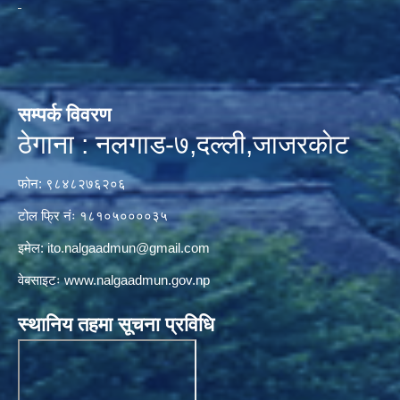
सम्पर्क विवरण
ठेगाना : नलगाड-७,दल्ली,जाजरकाेट
फोन: ९८४८२७६२०६
टोल फ्रि नंः १८१०५००००३५
इमेल:
ito.nalgaadmun@gmail.com
वेबसाइटः
www.nalgaadmun.gov.np
स्थानिय तहमा सूचना प्रविधि