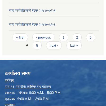
नगर कार्यपालिकाकाे बैठक २०७४/०७/२१
नगर कार्यपालिकाकाे बैठक २०७४/०६/०६
Pages
« first
‹ previous
1
2
3
4
5
next ›
last »
कार्यालय समय
गर्मीयाम
माघ १६ गते देखि कार्त्तिक १५ गतेसम्म
आइतबार - बिहीवार: 9:00 A.M. - 5:00 P.M.
शुक्रवार: 9:00 A.M. - 3:00 P.M.
जाडोयाम