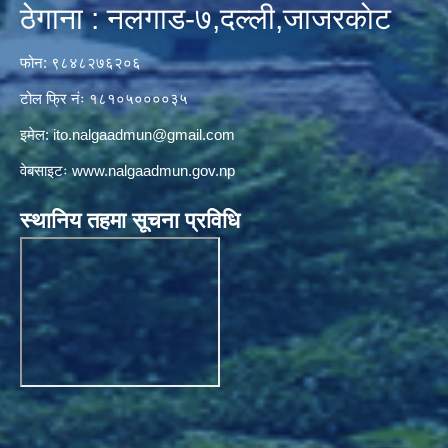
ठेगाना : नलगाड-७,दल्ली,जाजरकाेट
फोन: ९८४८२७६२०६
टोल फ्रि नंः १८१०५००००३५
इमेल:
ito.nalgaadmun@gmail.com
वेबसाइटः
www.nalgaadmun.gov.np
स्थानिय तहमा सूचना प्रविधि