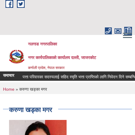
Skip to main content
नलगाड नगरपालिका
नगर कार्यपालिकाको कार्यालय दल्ली, जाजरकाेट
कर्णाली प्रदेश, नेपाल सरकार
समाचार
िद तथा बेपत्ता परिवारका सदस्यलाई सहिद स्मृति भत्ता प्राप्तिको लागि निवेदन दिने सम्बन्धि सूचन
You are here
Home
» करुणा खड्का मगर
करुणा खड्का मगर