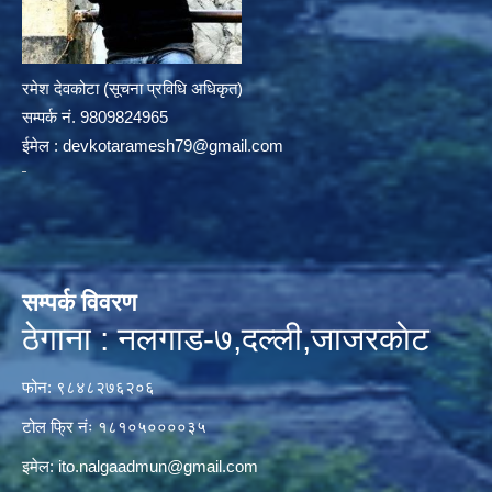
रमेश देवकोटा (सूचना प्रविधि अधिकृत)
सम्पर्क न‌ं. 9809824965
ईमेल :
devkotaramesh79@gmail.com
सम्पर्क विवरण
ठेगाना : नलगाड-७,दल्ली,जाजरकाेट
फोन: ९८४८२७६२०६
टोल फ्रि नंः १८१०५००००३५
इमेल:
ito.nalgaadmun@gmail.com