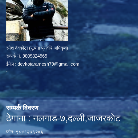
रमेश देवकोटा (सूचना प्रविधि अधिकृत)
सम्पर्क न‌ं. 9809824965
ईमेल :
devkotaramesh79@gmail.com
सम्पर्क विवरण
ठेगाना : नलगाड-७,दल्ली,जाजरकाेट
फोन: ९८४८२७६२०६