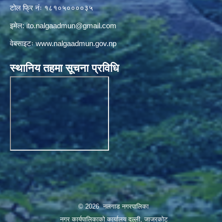
टोल फ्रि नंः १८१०५००००३५
इमेल:
ito.nalgaadmun@gmail.com
वेबसाइटः
www.nalgaadmun.gov.np
स्थानिय तहमा सूचना प्रविधि
© 2026 नलगाड नगरपालिका
नगर कार्यपालिकाको कार्यालय दल्ली, जाजरकाेट