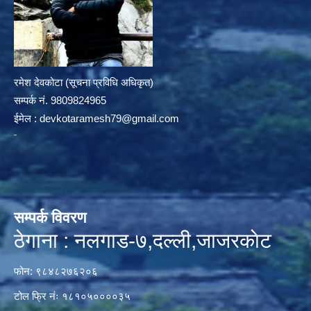
रमेश देवकोटा (सूचना प्रविधि अधिकृत)
सम्पर्क न‌ं. 9809824965
ईमेल :
devkotaramesh79@gmail.com
सम्पर्क विवरण
ठेगाना : नलगाड-७,दल्ली,जाजरकाेट
फोन: ९८४८२७६२०६
टोल फ्रि नंः १८१०५००००३५