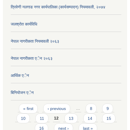
त्रिवेणी नलगाड नगर कार्यपालिका (कार्यसम्पादन) नियमावली, २०७४
जलश्राेत कार्यविधि
नेपाल नागरीकता नियमावली २०६३
नेपाल नागरीकता एेन २०६३
आर्थिक एेन
बिनियोजन एेन
Pages
« first
‹ previous
…
8
9
10
11
12
13
14
15
16
next ›
last »