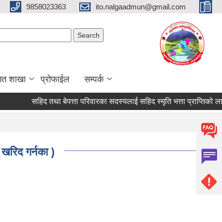
9858023363
ito.nalgaadmun@gmail.com
Search form
Search
गत शाखा
प्रोफाईल
सम्पर्क
सहिद तथा बेपत्ता परिवारका सदस्यलाई सहिद स्मृति भत्ता प्राप्तिको लागि निवेदन
 खरिद गर्नका )