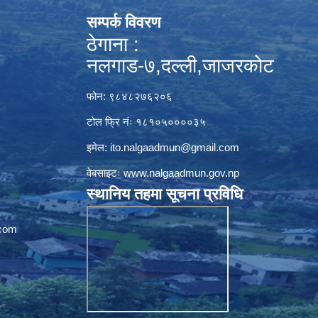
सम्पर्क विवरण
ठेगाना :
नलगाड-७,दल्ली,जाजरकाेट
फोन: ९८४८२७६२०६
टोल फ्रि नंः १८१०५००००३५
इमेल:
ito.nalgaadmun@gmail.com
वेबसाइटः
www.nalgaadmun.gov.np
स्थानिय तहमा सूचना प्रविधि
com