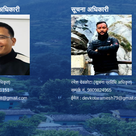
े अधिकारी
सूचना अधिकारी
अधिकृत)
रमेश देवकोटा (सूचना प्रविधि अधिकृत)
391151
सम्पर्क न‌ं. 9809824965
rit@gmail.com
ईमेल :
devkotaramesh79@gmail.