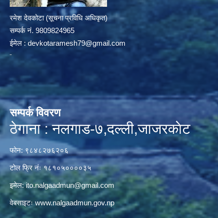
रमेश देवकोटा (सूचना प्रविधि अधिकृत)
सम्पर्क न‌ं. 9809824965
ईमेल :
devkotaramesh79@gmail.com
सम्पर्क विवरण
ठेगाना : नलगाड-७,दल्ली,जाजरकाेट
फोन: ९८४८२७६२०६
टोल फ्रि नंः १८१०५००००३५
इमेल:
ito.nalgaadmun@gmail.com
वेबसाइटः
www.nalgaadmun.gov.np