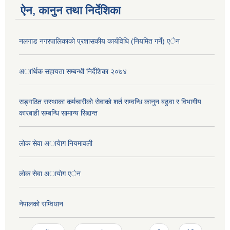
ऐन, कानुन तथा निर्देशिका
नलगाड नगरपालिकाको प्रशासकीय कार्यविधि (नियमित गर्ने) एेन
अार्थिक सहायता सम्बन्धी निर्देशिका २०७४
सङ्गठित सस्थाका कर्मचारीकाे सेवाकाे शर्त सम्वन्धि कानुन बढुवा र विभागीय
कारबाही सम्बन्धि सामान्य सिद्दान्त
लाेक सेवा अायेाग नियमावली
लाेक सेवा अायाेग एेन
नेपालकाे सम्विधान