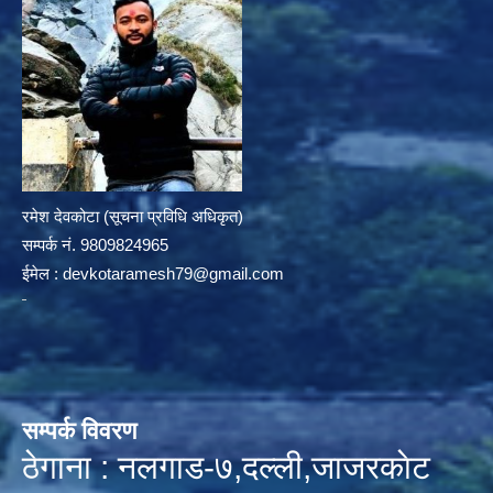
रमेश देवकोटा (सूचना प्रविधि अधिकृत)
सम्पर्क न‌ं. 9809824965
ईमेल :
devkotaramesh79@gmail.com
सम्पर्क विवरण
ठेगाना : नलगाड-७,दल्ली,जाजरकाेट