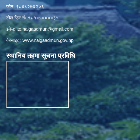
फोन: ९८४८२७६२०६
टोल फ्रि नंः १८१०५००००३५
इमेल:
ito.nalgaadmun@gmail.com
वेबसाइटः
www.nalgaadmun.gov.np
स्थानिय तहमा सूचना प्रविधि