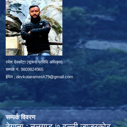
रमेश देवकोटा (सूचना प्रविधि अधिकृत)
सम्पर्क न‌ं. 9809824965
ईमेल :
devkotaramesh79@gmail.com
सम्पर्क विवरण
ठेगाना : नलगाड-७,दल्ली,जाजरकाेट