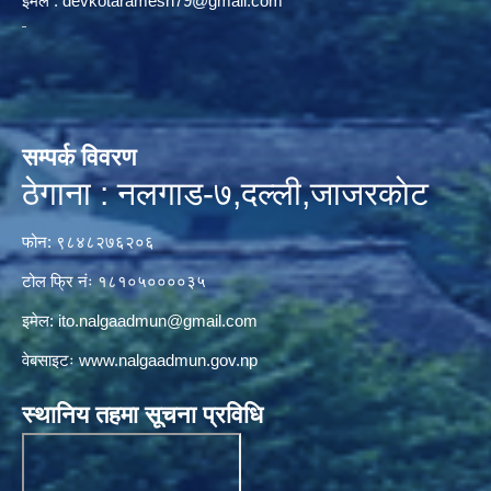
ईमेल :
devkotaramesh79@gmail.com
सम्पर्क विवरण
ठेगाना : नलगाड-७,दल्ली,जाजरकाेट
फोन: ९८४८२७६२०६
टोल फ्रि नंः १८१०५००००३५
इमेल:
ito.nalgaadmun@gmail.com
वेबसाइटः
www.nalgaadmun.gov.np
स्थानिय तहमा सूचना प्रविधि