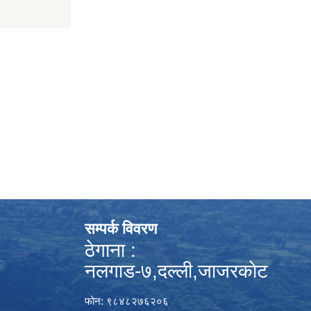
सम्पर्क विवरण
ठेगाना :
नलगाड-७,दल्ली,जाजरकाेट
फोन: ९८४८२७६२०६