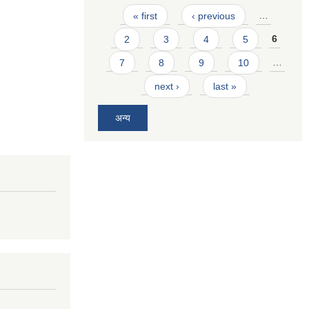
Pages
« first
‹ previous
…
2
3
4
5
6
7
8
9
10
…
next ›
last »
अन्य