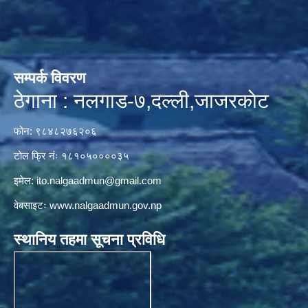
सम्पर्क विवरण
ठेगाना : नलगाड-७,दल्ली,जाजरकाेट
फोन: ९८४८२७६२०६
टोल फ्रि नंः १८१०५००००३५
इमेल:
ito.nalgaadmun@gmail.com
वेबसाइटः
www.nalgaadmun.gov.np
स्थानिय तहमा सूचना प्रविधि