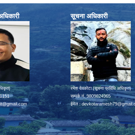
े अधिकारी
सूचना अधिकारी
अधिकृत)
रमेश देवकोटा (सूचना प्रविधि अधिकृत)
391151
सम्पर्क न‌ं. 9809824965
rit@gmail.com
ईमेल :
devkotaramesh79@gmail.