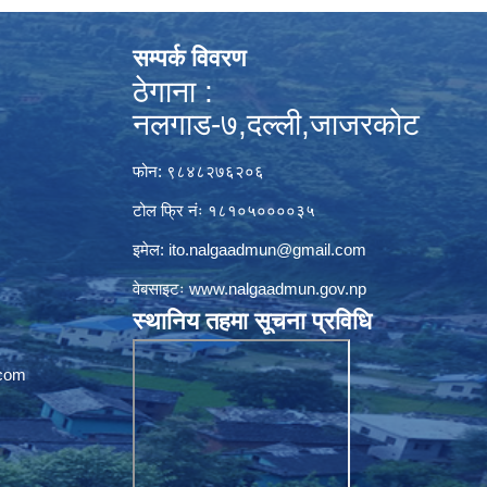
सम्पर्क विवरण
ठेगाना :
नलगाड-७,दल्ली,जाजरकाेट
फोन: ९८४८२७६२०६
टोल फ्रि नंः १८१०५००००३५
इमेल:
ito.nalgaadmun@gmail.com
वेबसाइटः
www.nalgaadmun.gov.np
स्थानिय तहमा सूचना प्रविधि
com