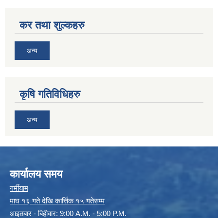
कर तथा शुल्कहरु
अन्य
कृषि गतिविधिहरु
अन्य
कार्यालय समय
गर्मीयाम
माघ १६ गते देखि कार्त्तिक १५ गतेसम्म
आइतबार - बिहीवार: 9:00 A.M. - 5:00 P.M.