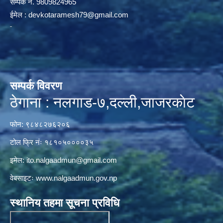
सम्पर्क न‌ं. 9809824965
ईमेल :
devkotaramesh79@gmail.com
सम्पर्क विवरण
ठेगाना : नलगाड-७,दल्ली,जाजरकाेट
फोन: ९८४८२७६२०६
टोल फ्रि नंः १८१०५००००३५
इमेल:
ito.nalgaadmun@gmail.com
वेबसाइटः
www.nalgaadmun.gov.np
स्थानिय तहमा सूचना प्रविधि