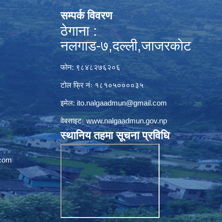
सम्पर्क विवरण
ठेगाना :
नलगाड-७,दल्ली,जाजरकाेट
फोन: ९८४८२७६२०६
टोल फ्रि नंः १८१०५००००३५
इमेल:
ito.nalgaadmun@gmail.com
वेबसाइटः
www.nalgaadmun.gov.np
स्थानिय तहमा सूचना प्रविधि
com