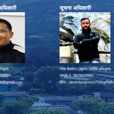
े अधिकारी
सूचना अधिकारी
अधिकृत)
रमेश देवकोटा (सूचना प्रविधि अधिकृत)
391151
सम्पर्क न‌ं. 9809824965
rit@gmail.com
ईमेल :
devkotaramesh79@gmail.