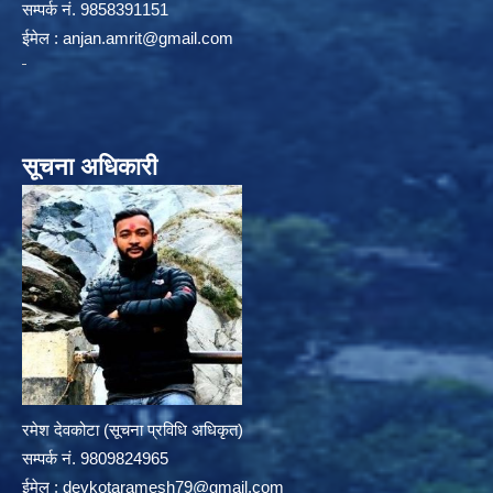
सम्पर्क न‌ं. 9858391151
ईमेल :
anjan.amrit@gmail.com
सूचना अधिकारी
रमेश देवकोटा (सूचना प्रविधि अधिकृत)
सम्पर्क न‌ं. 9809824965
ईमेल :
devkotaramesh79@gmail.com