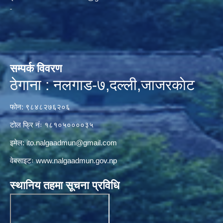
सम्पर्क विवरण
ठेगाना : नलगाड-७,दल्ली,जाजरकाेट
फोन: ९८४८२७६२०६
टोल फ्रि नंः १८१०५००००३५
इमेल:
ito.nalgaadmun@gmail.com
वेबसाइटः
www.nalgaadmun.gov.np
स्थानिय तहमा सूचना प्रविधि