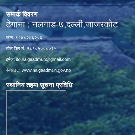
सम्पर्क विवरण
ठेगाना : नलगाड-७,दल्ली,जाजरकाेट
फोन: ९८४८२७६२०६
टोल फ्रि नंः १८१०५००००३५
इमेल:
ito.nalgaadmun@gmail.com
वेबसाइटः
www.nalgaadmun.gov.np
स्थानिय तहमा सूचना प्रविधि