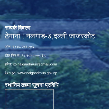
सम्पर्क विवरण
ठेगाना : नलगाड-७,दल्ली,जाजरकाेट
फोन: ९८४८२७६२०६
टोल फ्रि नंः १८१०५००००३५
इमेल:
ito.nalgaadmun@gmail.com
वेबसाइटः
www.nalgaadmun.gov.np
स्थानिय तहमा सूचना प्रविधि