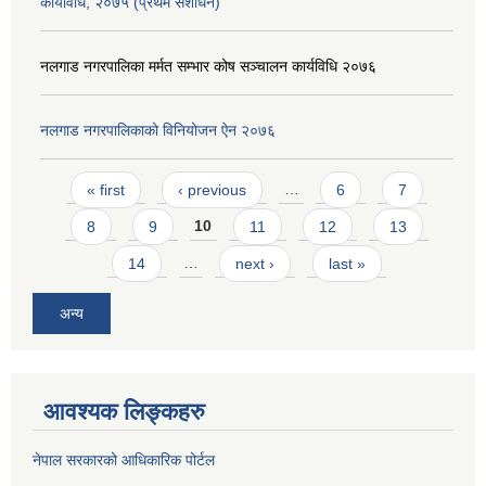
कार्यविधि, २०७५ (प्रथम संशाेधन)
नलगाड नगरपालिका मर्मत सम्भार कोष सञ्चालन कार्यविधि २०७६
नलगाड नगरपालिकाको विनियोजन ऐन २०७६
Pages
« first
‹ previous
…
6
7
8
9
10
11
12
13
14
…
next ›
last »
अन्य
आवश्यक लिङ्कहरु
नेपाल सरकारको आधिकारिक पोर्टल