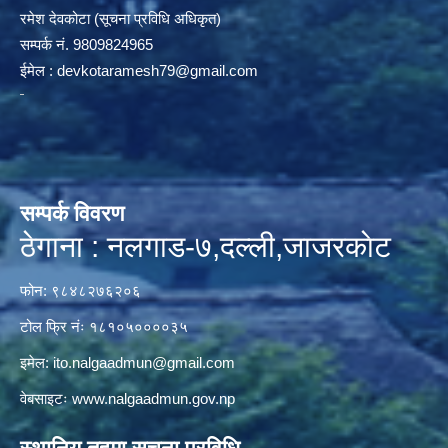
रमेश देवकोटा (सूचना प्रविधि अधिकृत)
सम्पर्क न‌ं. 9809824965
ईमेल :
devkotaramesh79@gmail.com
सम्पर्क विवरण
ठेगाना : नलगाड-७,दल्ली,जाजरकाेट
फोन: ९८४८२७६२०६
टोल फ्रि नंः १८१०५००००३५
इमेल:
ito.nalgaadmun@gmail.com
वेबसाइटः
www.nalgaadmun.gov.np