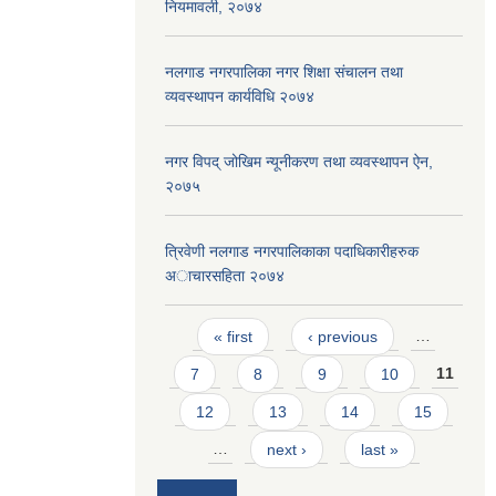
नियमावली, २०७४
नलगाड नगरपालिका नगर शिक्षा संचालन तथा
व्यवस्थापन कार्यविधि २०७४
नगर विपद् जोखिम न्यूनीकरण तथा व्यवस्थापन ऐन,
२०७५
त्रिवेणी नलगाड नगरपालिकाका पदाधिकारीहरुक
अाचारस‌हिता २०७४
Pages
« first
‹ previous
…
7
8
9
10
11
12
13
14
15
…
next ›
last »