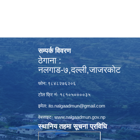
सम्पर्क विवरण
ठेगाना :
नलगाड-७,दल्ली,जाजरकाेट
फोन: ९८४८२७६२०६
टोल फ्रि नंः १८१०५००००३५
इमेल:
ito.nalgaadmun@gmail.com
वेबसाइटः
www.nalgaadmun.gov.np
स्थानिय तहमा सूचना प्रविधि