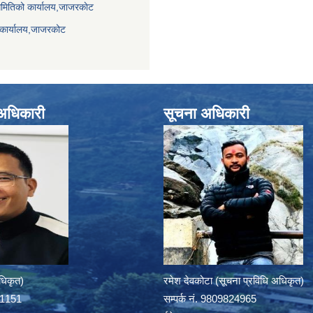
समितिको कार्यालय,जाजरकाेट
 कार्यालय,जाजरकोट
े अधिकारी
सूचना अधिकारी
अधिकृत)
रमेश देवकोटा (सूचना प्रविधि अधिकृत)
391151
सम्पर्क न‌ं. 9809824965