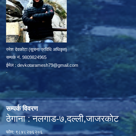
रमेश देवकोटा (सूचना प्रविधि अधिकृत)
सम्पर्क न‌ं. 9809824965
ईमेल :
devkotaramesh79@gmail.com
सम्पर्क विवरण
ठेगाना : नलगाड-७,दल्ली,जाजरकाेट
फोन: ९८४८२७६२०६