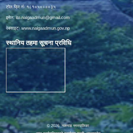
टोल फ्रि नंः १८१०५००००३५
इमेल:
ito.nalgaadmun@gmail.com
वेबसाइटः
www.nalgaadmun.gov.np
स्थानिय तहमा सूचना प्रविधि
© 2026 नलगाड नगरपालिका