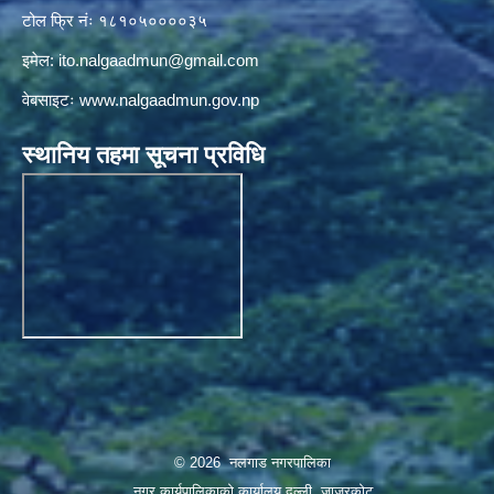
टोल फ्रि नंः १८१०५००००३५
इमेल:
ito.nalgaadmun@gmail.com
वेबसाइटः
www.nalgaadmun.gov.np
स्थानिय तहमा सूचना प्रविधि
© 2026 नलगाड नगरपालिका
नगर कार्यपालिकाको कार्यालय दल्ली, जाजरकाेट