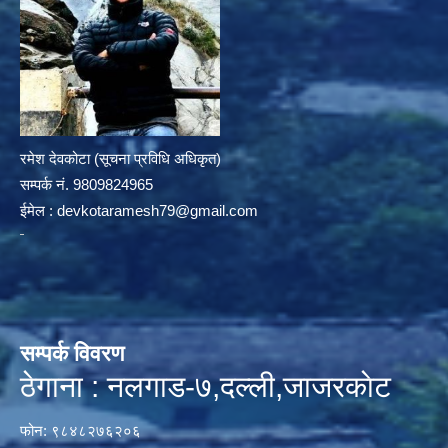
रमेश देवकोटा (सूचना प्रविधि अधिकृत)
सम्पर्क न‌ं. 9809824965
ईमेल :
devkotaramesh79@gmail.com
सम्पर्क विवरण
ठेगाना : नलगाड-७,दल्ली,जाजरकाेट
फोन: ९८४८२७६२०६