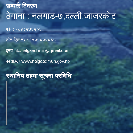
सम्पर्क विवरण
ठेगाना : नलगाड-७,दल्ली,जाजरकाेट
फोन: ९८४८२७६२०६
टोल फ्रि नंः १८१०५००००३५
इमेल:
ito.nalgaadmun@gmail.com
वेबसाइटः
www.nalgaadmun.gov.np
स्थानिय तहमा सूचना प्रविधि