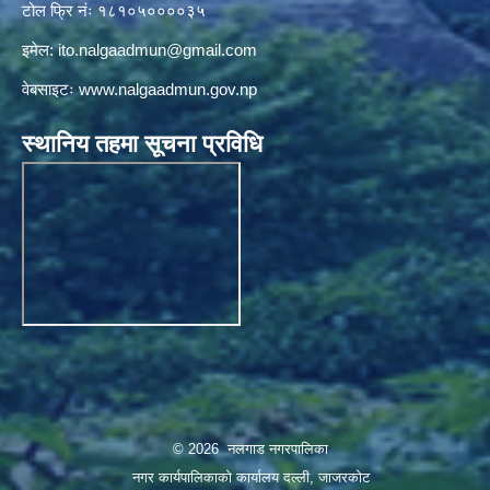
टोल फ्रि नंः १८१०५००००३५
इमेल:
ito.nalgaadmun@gmail.com
वेबसाइटः
www.nalgaadmun.gov.np
स्थानिय तहमा सूचना प्रविधि
© 2026 नलगाड नगरपालिका
नगर कार्यपालिकाको कार्यालय दल्ली, जाजरकाेट