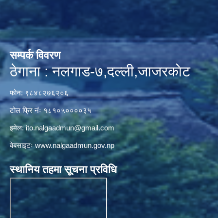
सम्पर्क विवरण
ठेगाना : नलगाड-७,दल्ली,जाजरकाेट
फोन: ९८४८२७६२०६
टोल फ्रि नंः १८१०५००००३५
इमेल:
ito.nalgaadmun@gmail.com
वेबसाइटः
www.nalgaadmun.gov.np
स्थानिय तहमा सूचना प्रविधि