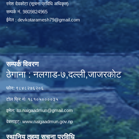
रमेश देवकोटा (सूचना प्रविधि अधिकृत)
सम्पर्क न‌ं. 9809824965
ईमेल :
devkotaramesh79@gmail.com
सम्पर्क विवरण
ठेगाना : नलगाड-७,दल्ली,जाजरकाेट
फोन: ९८४८२७६२०६
टोल फ्रि नंः १८१०५००००३५
इमेल:
ito.nalgaadmun@gmail.com
वेबसाइटः
www.nalgaadmun.gov.np
स्थानिय तहमा सूचना प्रविधि