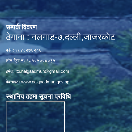
सम्पर्क विवरण
ठेगाना : नलगाड-७,दल्ली,जाजरकाेट
फोन: ९८४८२७६२०६
टोल फ्रि नंः १८१०५००००३५
इमेल:
ito.nalgaadmun@gmail.com
वेबसाइटः
www.nalgaadmun.gov.np
स्थानिय तहमा सूचना प्रविधि