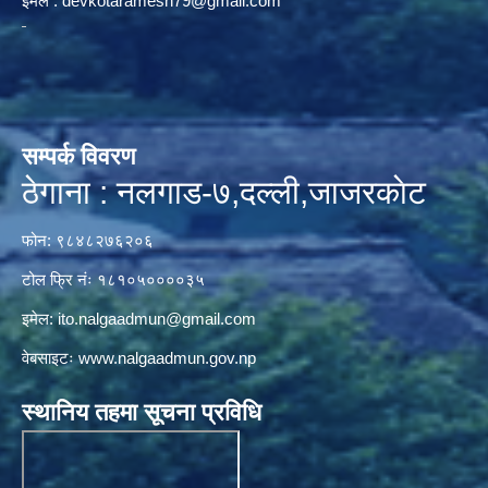
ईमेल :
devkotaramesh79@gmail.com
सम्पर्क विवरण
ठेगाना : नलगाड-७,दल्ली,जाजरकाेट
फोन: ९८४८२७६२०६
टोल फ्रि नंः १८१०५००००३५
इमेल:
ito.nalgaadmun@gmail.com
वेबसाइटः
www.nalgaadmun.gov.np
स्थानिय तहमा सूचना प्रविधि