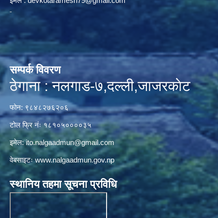
ईमेल :
devkotaramesh79@gmail.com
सम्पर्क विवरण
ठेगाना : नलगाड-७,दल्ली,जाजरकाेट
फोन: ९८४८२७६२०६
टोल फ्रि नंः १८१०५००००३५
इमेल:
ito.nalgaadmun@gmail.com
वेबसाइटः
www.nalgaadmun.gov.np
स्थानिय तहमा सूचना प्रविधि