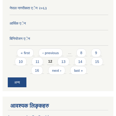
नेपाल नागरीकता एेन २०६३
आर्थिक एेन
बिनियोजन एेन
Pages
« first
‹ previous
…
8
9
10
11
12
13
14
15
16
next ›
last »
अन्य
आवश्यक लिङ्कहरु