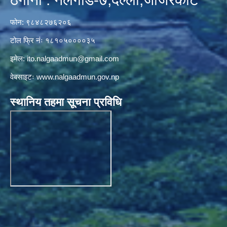
फोन: ९८४८२७६२०६
टोल फ्रि नंः १८१०५००००३५
इमेल:
ito.nalgaadmun@gmail.com
वेबसाइटः
www.nalgaadmun.gov.np
स्थानिय तहमा सूचना प्रविधि