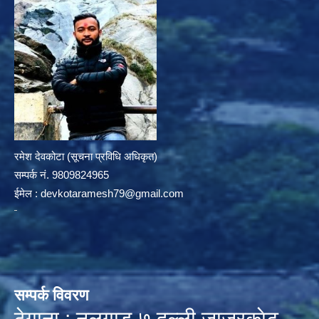
रमेश देवकोटा (सूचना प्रविधि अधिकृत)
सम्पर्क न‌ं. 9809824965
ईमेल :
devkotaramesh79@gmail.com
सम्पर्क विवरण
ठेगाना : नलगाड-७,दल्ली,जाजरकाेट