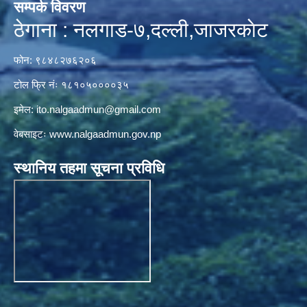
सम्पर्क विवरण
ठेगाना : नलगाड-७,दल्ली,जाजरकाेट
फोन: ९८४८२७६२०६
टोल फ्रि नंः १८१०५००००३५
इमेल:
ito.nalgaadmun@gmail.com
वेबसाइटः
www.nalgaadmun.gov.np
स्थानिय तहमा सूचना प्रविधि