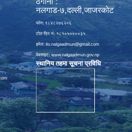
ठेगाना :
नलगाड-७,दल्ली,जाजरकाेट
फोन: ९८४८२७६२०६
टोल फ्रि नंः १८१०५००००३५
इमेल:
ito.nalgaadmun@gmail.com
वेबसाइटः
www.nalgaadmun.gov.np
स्थानिय तहमा सूचना प्रविधि
com