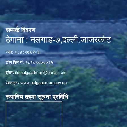
सम्पर्क विवरण
ठेगाना : नलगाड-७,दल्ली,जाजरकाेट
फोन: ९८४८२७६२०६
टोल फ्रि नंः १८१०५००००३५
इमेल:
ito.nalgaadmun@gmail.com
वेबसाइटः
www.nalgaadmun.gov.np
स्थानिय तहमा सूचना प्रविधि