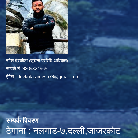
रमेश देवकोटा (सूचना प्रविधि अधिकृत)
सम्पर्क न‌ं. 9809824965
ईमेल :
devkotaramesh79@gmail.com
सम्पर्क विवरण
ठेगाना : नलगाड-७,दल्ली,जाजरकाेट