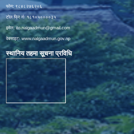
फोन: ९८४८२७६२०६
टोल फ्रि नंः १८१०५००००३५
इमेल:
ito.nalgaadmun@gmail.com
वेबसाइटः
www.nalgaadmun.gov.np
स्थानिय तहमा सूचना प्रविधि