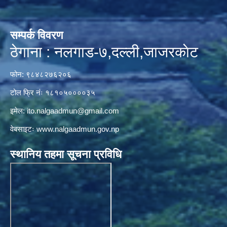
सम्पर्क विवरण
ठेगाना : नलगाड-७,दल्ली,जाजरकाेट
फोन: ९८४८२७६२०६
टोल फ्रि नंः १८१०५००००३५
इमेल:
ito.nalgaadmun@gmail.com
वेबसाइटः
www.nalgaadmun.gov.np
स्थानिय तहमा सूचना प्रविधि