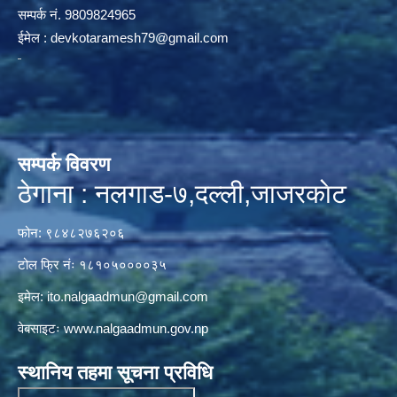
सम्पर्क न‌ं. 9809824965
ईमेल :
devkotaramesh79@gmail.com
सम्पर्क विवरण
ठेगाना : नलगाड-७,दल्ली,जाजरकाेट
फोन: ९८४८२७६२०६
टोल फ्रि नंः १८१०५००००३५
इमेल:
ito.nalgaadmun@gmail.com
वेबसाइटः
www.nalgaadmun.gov.np
स्थानिय तहमा सूचना प्रविधि