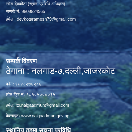
रमेश देवकोटा (सूचना प्रविधि अधिकृत)
सम्पर्क न‌ं. 9809824965
ईमेल :
devkotaramesh79@gmail.com
सम्पर्क विवरण
ठेगाना : नलगाड-७,दल्ली,जाजरकाेट
फोन: ९८४८२७६२०६
टोल फ्रि नंः १८१०५००००३५
इमेल:
ito.nalgaadmun@gmail.com
वेबसाइटः
www.nalgaadmun.gov.np
स्थानिय तहमा सूचना प्रविधि