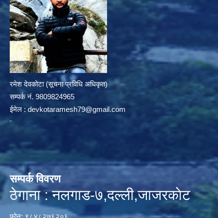
रमेश देवकोटा (सूचना प्रविधि अधिकृत)
सम्पर्क न‌ं. 9809824965
ईमेल :
devkotaramesh79@gmail.com
सम्पर्क विवरण
ठेगाना : नलगाड-७,दल्ली,जाजरकाेट
फोन: ९८४८२७६२०६