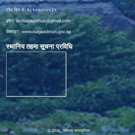
टोल फ्रि नंः १८१०५००००३५
इमेल:
ito.nalgaadmun@gmail.com
वेबसाइटः
www.nalgaadmun.gov.np
स्थानिय तहमा सूचना प्रविधि
© 2026 नलगाड नगरपालिका