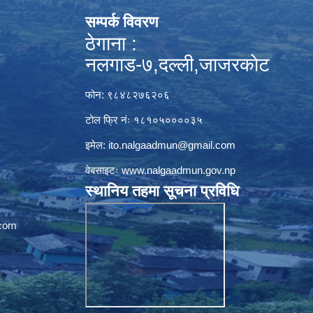
सम्पर्क विवरण
ठेगाना :
नलगाड-७,दल्ली,जाजरकाेट
फोन: ९८४८२७६२०६
टोल फ्रि नंः १८१०५००००३५
इमेल:
ito.nalgaadmun@gmail.com
वेबसाइटः
www.nalgaadmun.gov.np
स्थानिय तहमा सूचना प्रविधि
com