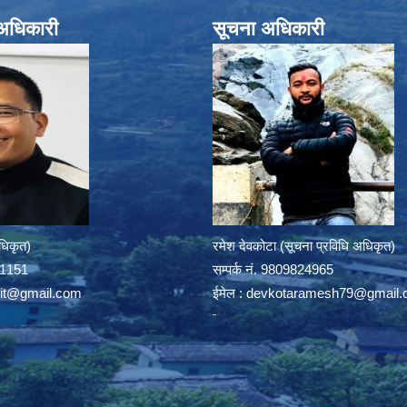
े अधिकारी
सूचना अधिकारी
अधिकृत)
रमेश देवकोटा (सूचना प्रविधि अधिकृत)
391151
सम्पर्क न‌ं. 9809824965
rit@gmail.com
ईमेल :
devkotaramesh79@gmail.