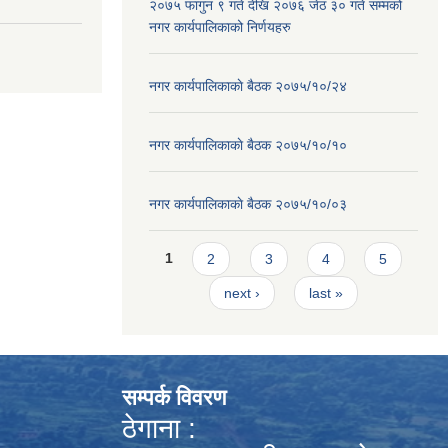
२०७५ फागुन ९ गते देखि २०७६ जेठ ३० गते सम्मको
नगर कार्यपालिकाको निर्णयहरु
नगर कार्यपालिकाकाे बैठक २०७५/१०/२४
नगर कार्यपालिकाकाे बैठक २०७५/१०/१०
नगर कार्यपालिकाकाे बैठक २०७५/१०/०३
Pages
1
2
3
4
5
next ›
last »
सम्पर्क विवरण
ठेगाना :