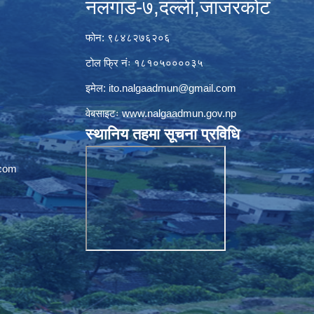
नलगाड-७,दल्ली,जाजरकाेट
फोन: ९८४८२७६२०६
टोल फ्रि नंः १८१०५००००३५
इमेल:
ito.nalgaadmun@gmail.com
वेबसाइटः
www.nalgaadmun.gov.np
स्थानिय तहमा सूचना प्रविधि
com