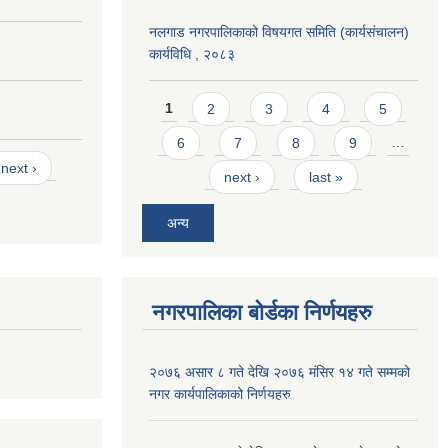
नलगाड नगरपालिकाको विषयगत समिति (कार्यसंचालन)
कार्यविधि , २०८३
Pages
1
2
3
4
5
6
7
8
9
…
next ›
next ›
last »
अन्य
नगरपालिका बोर्डका निर्णयहरु
२०७६ असार ८ गते देखि २०७६ मंसिर १४ गते सम्मको
नगर कार्यपालिकाको निर्णयहरु