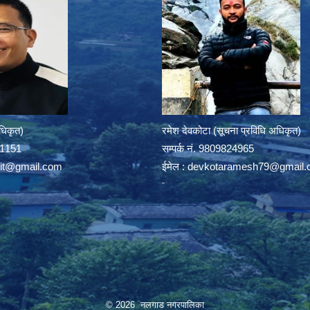
अधिकृत)
रमेश देवकोटा (सूचना प्रविधि अधिकृत)
391151
सम्पर्क न‌ं. 9809824965
rit@gmail.com
ईमेल :
devkotaramesh79@gmail.
© 2026 नलगाड नगरपालिका