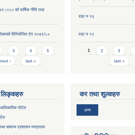
०७९।०८० को वार्षिक नीति तथा
वडा न १३
लिकाको विनियोजित ऐन २०७९/८०
वडा न १२
Pages
3
4
5
1
2
3
next ›
last »
last »
लिङ्कहरु
कर तथा शुल्कहरु
आधिकारिक पोर्टल
अन्य
र्टल
था सामान्य प्रशासन मन्त्रालय